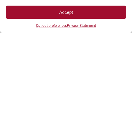
Plan d’accès des campus
Accept
Mentions légales
Opt-out preferences
Privacy Statement
Données personnelles et gestion des cookies
Gérer mes cookies
Politique de cookies
Politique de confidentialité
Avertissement
Création agence MagicWeb