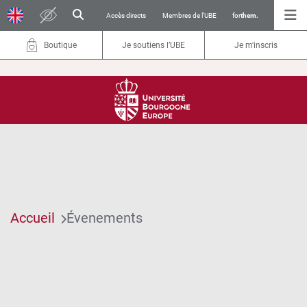
Accès directs
Membres de l’UBE
for
them.
Boutique
Je soutiens l’UBE
Je m'inscris
Accueil
Évenements