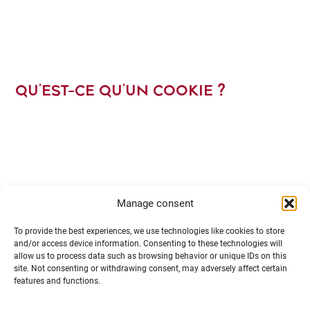
QU’EST-CE QU’UN COOKIE ?
Manage consent
To provide the best experiences, we use technologies like cookies to store
and/or access device information. Consenting to these technologies will
allow us to process data such as browsing behavior or unique IDs on this
site. Not consenting or withdrawing consent, may adversely affect certain
Les cookies sont des informations placées sur
features and functions.
votre appareil par un site Web lorsque vous visitez
ce site. Les cookies peuvent impliquer la