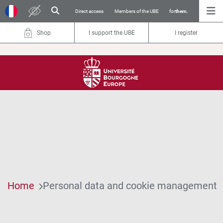
Direct access
Members of the UBE
for
them.
Shop
I support the UBE
I register
Home
Personal data and cookie management