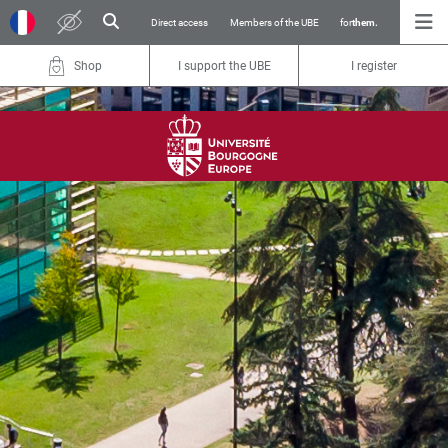
Direct access
Members of the UBE
for
them.
Shop
I support the UBE
I register