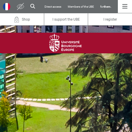
Direct access
Members of the UBE
for
them.
Shop
I support the UBE
I register