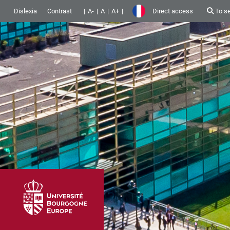
Dislexia
Contrast
A-
A
A+
Direct access
To s