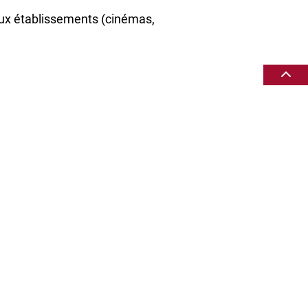
eux établissements (cinémas,
dans la majorités des lieux
 ouvre droit à un tarif unique de :