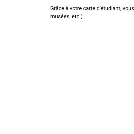
Grâce à votre carte d’étudiant, vo
musées, etc.).
Profitez également de la Carte Cult
culturels de l’agglomération dijonna
5,50 € par spectac
3,50 € pour le Cin