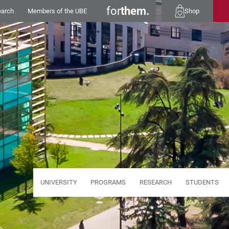
for
them.
earch
Members of the UBE
Shop
UNIVERSITY
PROGRAMS
RESEARCH
STUDENTS