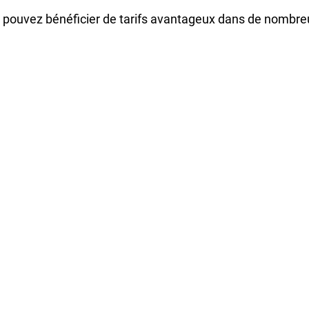
us pouvez bénéficier de tarifs avantageux dans de nombr
ure pour accéder à de nombreux spectacles à petits prix, 
ise. Valable du 1er septembre au 31 août, la Carte Culture
le auprès des structures partenaires
éma Art et Essai
Eldorado