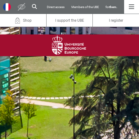
Direct access
Members of the UBE
for
them.
Shop
I support the UBE
I register