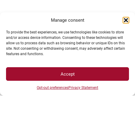
Bonnes adresses
Manage consent
To provide the best experiences, we use technologies like cookies to store
and/or access device information. Consenting to these technologies will
allow us to process data such as browsing behavior or unique IDs on this
site. Not consenting or withdrawing consent, may adversely affect certain
features and functions.
Café charbon, scène de musiques actuelles
Accept
Opt-out preferences
Privacy Statement
Depuis 1997, le
Café Charbon
est la principale
scène de musiques actuelles de la Nièvre. Ses
principales activités sont la diffusion musicale,
l’accompagnement des artistes locaux, le soutien