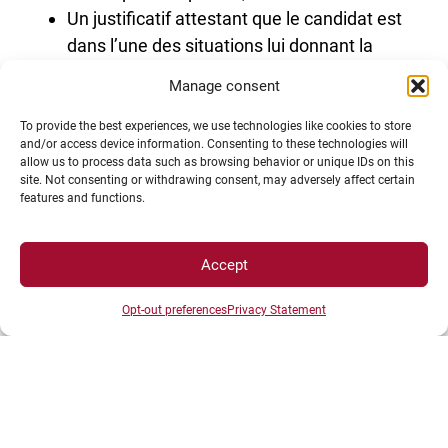
Un justificatif attestant que le candidat est
dans l’une des situations lui donnant la
qualité de Bénéficiaire de l’Obligation
Manage consent
d’Emploi. (
téléchargez la liste des
Bénéficiaires de l’Obligation d’Emploi
)
To provide the best experiences, we use technologies like cookies to store
and/or access device information. Consenting to these technologies will
allow us to process data such as browsing behavior or unique IDs on this
site. Not consenting or withdrawing consent, may adversely affect certain
features and functions.
Accept
Opt-out preferences
Privacy Statement