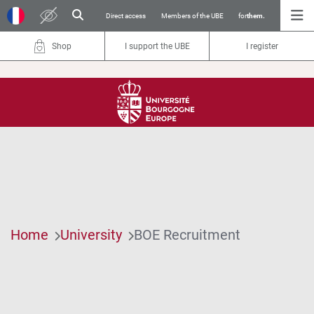
Direct access
Members of the UBE
for
them.
Shop
I support the UBE
I register
Home
University
BOE Recruitment