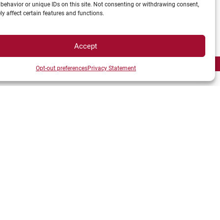
u 4 minimum pour le TECH CN et de
behavior or unique IDs on this site. Not consenting or withdrawing consent,
y affect certain features and functions.
Accept
Opt-out preferences
Privacy Statement
 sélection est chargée d’examiner