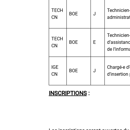
TECH
Technicien
BOE
J
CN
administra
Technicien-
TECH
BOE
E
d’assistanc
CN
de l’inform
IGE
Chargé-e d’
BOE
J
CN
d’insertion
INSCRIPTIONS
: