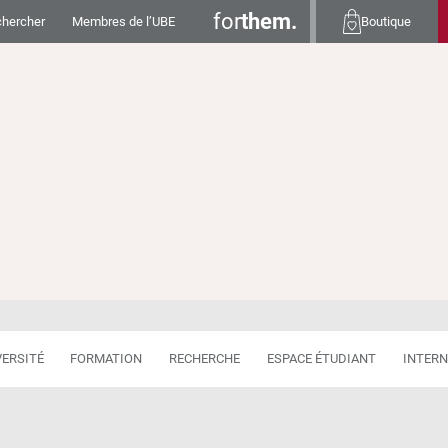
for
them.
hercher
Membres de l’UBE
Boutique
VERSITÉ
FORMATION
RECHERCHE
ESPACE ÉTUDIANT
INTERN