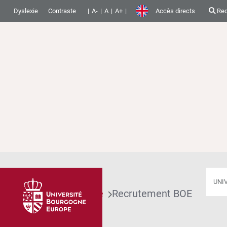
Dyslexie
Contraste
A-
A
A+
Accès directs
Rec
UNI
Accueil
Université
Recrutement BOE