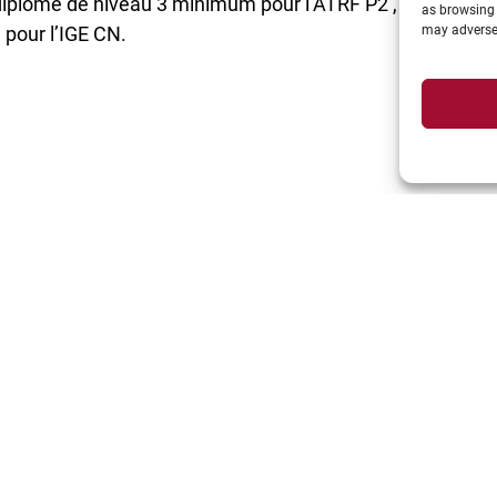
un diplôme de niveau 3 minimum pour l’ATRF P2 , de nivea
as browsing 
pour l’IGE CN.
may adversel
déposés dans le délai fixé ci-dessus, une commission de
es candidats sélectionnés.