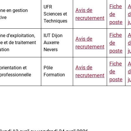
Fiche
A
UFR
Avis de
-ne en gestion
Sciences et
de
d
tive
recrutement
Techniques
poste
j
Fiche
A
ne d’exploitation,
IUT Dijon
Avis de
e et de traitement
Auxerre
de
d
recrutement
ation
Nevers
poste
j
Fiche
A
Avis de
orientation et
Pôle
de
d
 professionnelle
Formation
recrutement
poste
j