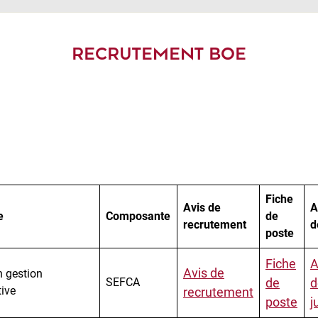
RECRUTEMENT BOE
Fiche
Avis de
A
e
Composante
de
recrutement
d
poste
Fiche
A
Avis de
n gestion
SEFCA
de
d
tive
recrutement
poste
j