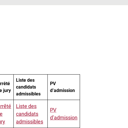
Liste des
rrêté
PV
candidats
e jury
d’admission
admissibles
rrêté
Liste des
PV
e
candidats
d’admission
ury
admissibles