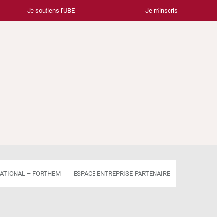
Je soutiens l’UBE
Je m'inscris
ATIONAL – FORTHEM
ESPACE ENTREPRISE-PARTENAIRE