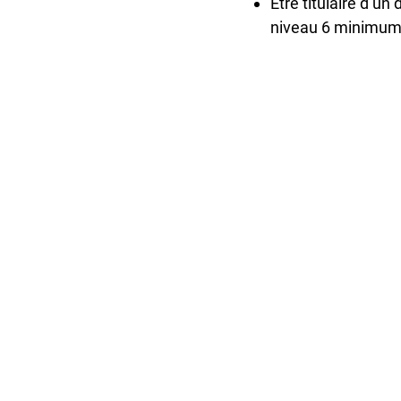
Être titulaire d’
niveau 6 minimum 
MODALITES DE SELECTION :
Au terme de l’examen des dossiers 
les candidatures et d’auditionner l