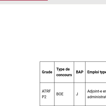
Type de
Grade
BAP
Emploi typ
concours
ATRF
Adjoint-e e
BOE
J
P2
administra