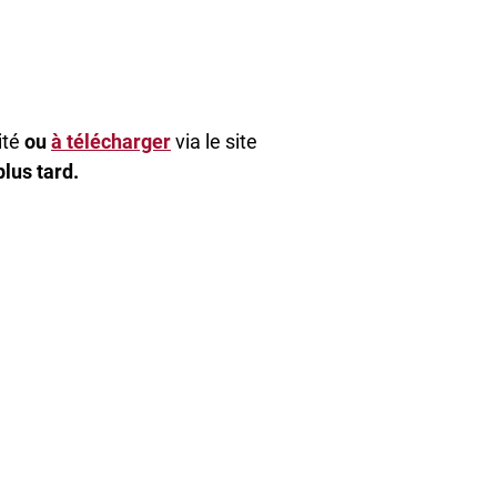
ité
ou
à télécharger
via le site
plus tard.