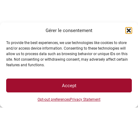
Gérer le consentement
Grâce à la loi du 27 janvier 20217 sur l’égalité et la
citoyenneté, tu peux faire valider les compétences,
To provide the best experiences, we use technologies like cookies to store
connaissances et aptitudes acquises lors de ton
and/or access device information. Consenting to these technologies will
allow us to process data such as browsing behavior or unique IDs on this
engagement étudiant. Pour cela, il te suffit de
site. Not consenting or withdrawing consent, may adversely affect certain
déposer un dossier :
features and functions.
Accept
Opt-out preferences
Privacy Statement
→
Avant la fin des inscriptions aux cours de ta
formation : pour une validation au semestre 1