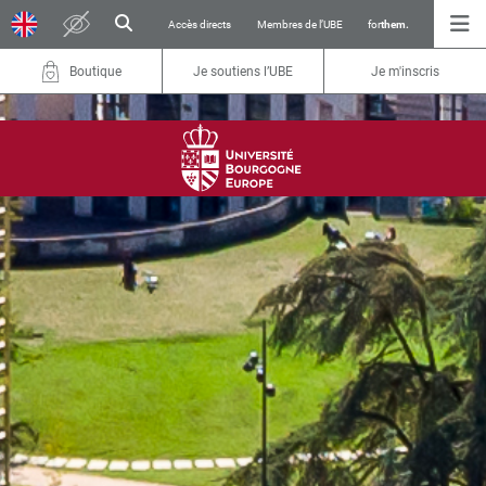
Accès directs
Membres de l’UBE
for
them.
Boutique
Je soutiens l’UBE
Je m'inscris