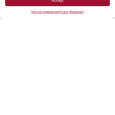
Accept
européens
Opt-out preferences
Privacy Statement
Actualités de la Recherche
Protection des données personnelles
PUBLICATIONS