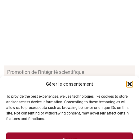
Promotion de l'intégrité scientifique
Gérer le consentement
Comité d’Éthique pour la Recherche
To provide the best experiences, we use technologies like cookies to store
and/or access device information. Consenting to these technologies will
allow us to process data such as browsing behavior or unique IDs on this
Accueil des chercheurs internationaux
site. Not consenting or withdrawing consent, may adversely affect certain
features and functions.
Accompagnement au montage de projets de recherche