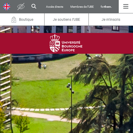
Accès directs
Membres de l’UBE
for
them.
Boutique
Je soutiens l’UBE
Je m'inscris