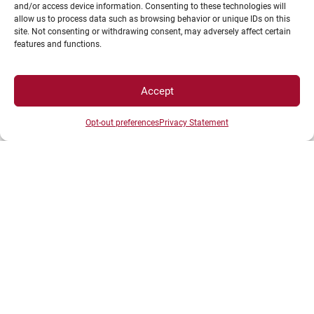
and/or access device information. Consenting to these technologies will
allow us to process data such as browsing behavior or unique IDs on this
PRENDS RENDEZ-VOUS POUR
site. Not consenting or withdrawing consent, may adversely affect certain
features and functions.
ÊTRE ACCOMPAGNÉ
Accept
Opt-out preferences
Privacy Statement
03.80.39.39.80
info.etudiant@ube.fr