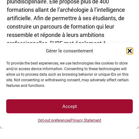
pluridisciplinaire. Elle propose plus de 400
formations allant de l’archéologie à l’intelligence
artificielle. Afin de permettre à ses étudiants, de
construire un parcours de formation qui leur
ressemble et réponde à leurs ambitions
professionnelles, l’UBE met également à
Gérer le consentement
disposition des dispositifs de sensibilisation au
monde de l’entreprise. Ces dispositifs présentent
To provide the best experiences, we use technologies like cookies to store
le monde de l’entreprise mais peuvent également
and/or access device information. Consenting to these technologies will
allow us to process data such as browsing behavior or unique IDs on this
former à la création d’entreprise.
site. Not consenting or withdrawing consent, may adversely affect certain
features and functions.
Accept
Opt-out preferences
Privacy Statement