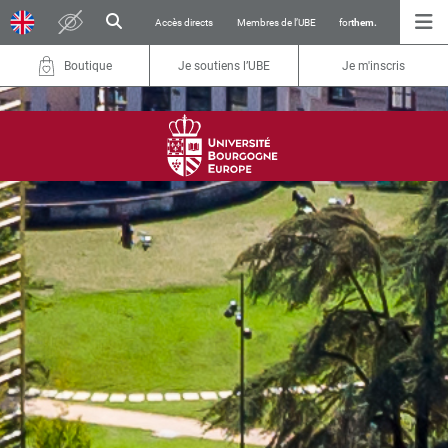
Accès directs
Membres de l’UBE
for
them.
Boutique
Je soutiens l’UBE
Je m'inscris