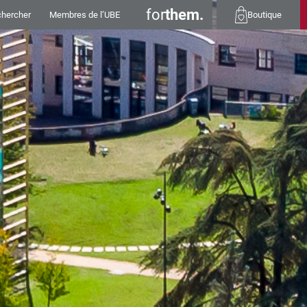
for
them.
hercher
Membres de l’UBE
Boutique