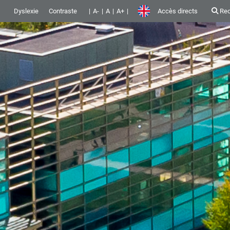
Dyslexie
Contraste
A-
A
A+
Accès directs
Rec