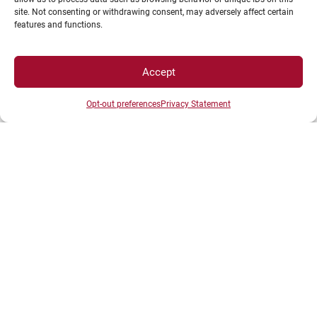
site. Not consenting or withdrawing consent, may adversely affect certain
features and functions.
Vos BU vous accompagnent :
https://bu.ube.fr/EXPLOITATION/publier-en-open-
Accept
access.aspx
Opt-out preferences
Privacy Statement