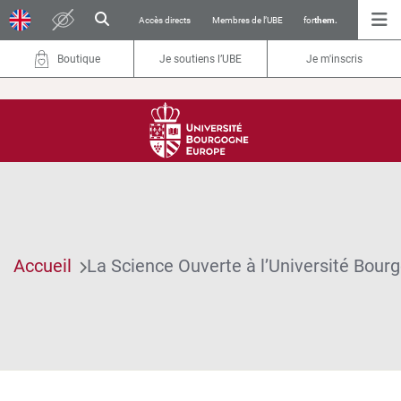
Accès directs
Membres de l’UBE
for
them.
Boutique
Je soutiens l’UBE
Je m'inscris
Accueil
La Science Ouverte à l’Université Bou