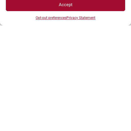
Accept
Opt-out preferences
Privacy Statement
RECHERCHE
Laboratoire interdisciplinaire Carnot de
Bourgogne (ICB)
Laboratoire Electronique, Informatique et
Image Auxerre (Le2i)