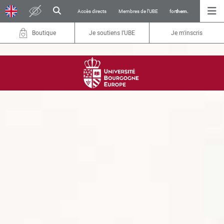
Accès directs
Membres de l’UBE
for
them.
Boutique
Je soutiens l’UBE
Je m'inscris