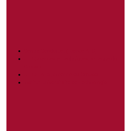
Centre Condorcet (licence AES)
UFR Sciences et techniques, antenne du
Creusot
UFR STAPS, antenne du Creusot
Institut Universitaire de Technologie