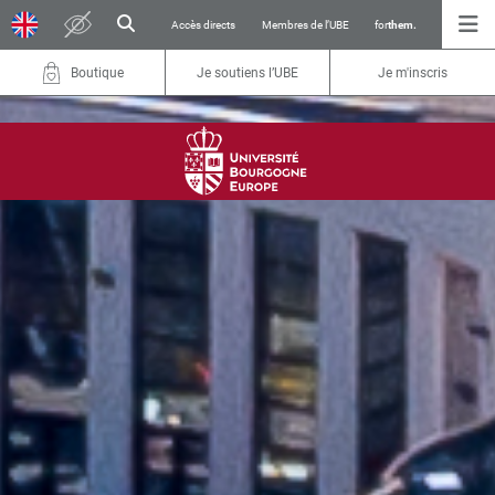
Accès directs
Membres de l’UBE
for
them.
Boutique
Je soutiens l’UBE
Je m'inscris