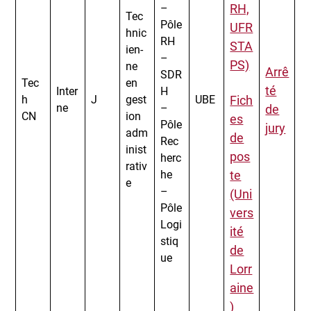
–
RH,
Tec
Pôle
UFR
hnic
RH
STA
ien-
–
PS)
ne
Arrê
SDR
Tec
en
té
Inter
H
h
J
gest
UBE
Fich
ne
–
de
CN
ion
es
Pôle
jury
adm
de
Rec
inist
pos
herc
rativ
he
te
e
–
(Uni
Pôle
vers
Logi
ité
stiq
de
ue
Lorr
aine
)