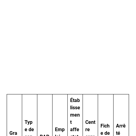
Étab
lisse
men
Typ
t
Cent
Fich
Arrê
e de
Emp
affe
re
Gra
e de
té