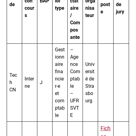
con
BAP
loi
ctat
orga
de
post
de
cour
type
aire
nisa
e
jury
s
/
teur
Com
pos
ante
Gest
–
ionn
Age
aire
nce
Univ
fina
Com
ersit
Tec
Inter
ncie
ptab
é de
h
J
ne
r-e
le
Stra
CN
et
–
sbo
com
UFR
urg
ptab
SVT
le
E
Fich