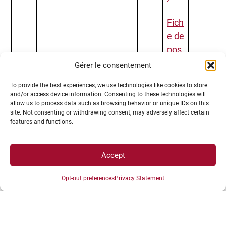
Fich
e de
pos
te
Gérer le consentement
(Uni
To provide the best experiences, we use technologies like cookies to store
vers
and/or access device information. Consenting to these technologies will
ité
allow us to process data such as browsing behavior or unique IDs on this
site. Not consenting or withdrawing consent, may adversely affect certain
de
features and functions.
Stra
sbo
Accept
urg)
Opt-out preferences
Privacy Statement
Fich
e de
pos
te