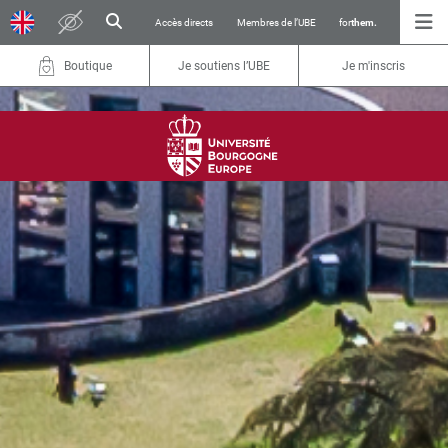
Accès directs
Membres de l’UBE
for
them.
Boutique
Je soutiens l’UBE
Je m'inscris