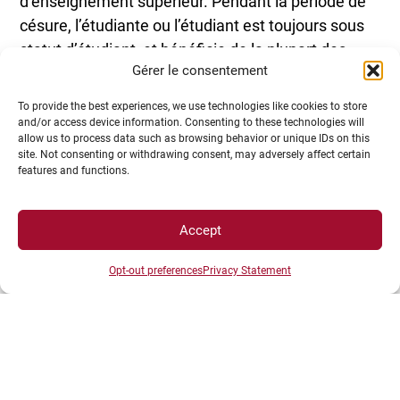
d’enseignement supérieur. Pendant la période de
césure, l’étudiante ou l’étudiant est toujours sous
statut d’étudiant, et bénéficie de la plupart des
Gérer le consentement
droits liés à ce statut.
To provide the best experiences, we use technologies like cookies to store
and/or access device information. Consenting to these technologies will
allow us to process data such as browsing behavior or unique IDs on this
site. Not consenting or withdrawing consent, may adversely affect certain
features and functions.
Accept
Opt-out preferences
Privacy Statement
Accompagnement possible