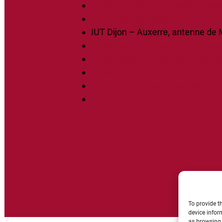
Master 2 InGénierie des Science
INSPE, site de Mâcon
IUT Dijon – Auxerre, antenne de
LP Management and Internationa
LP Management des Activités C
LP Manager Technico-commercia
UFR Droit, sciences économique 
IUVV
To provide t
device infor
as browsing 