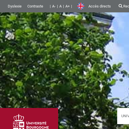
Dyslexie
Contraste
A-
A
A+
Accès directs
Rec
UNI