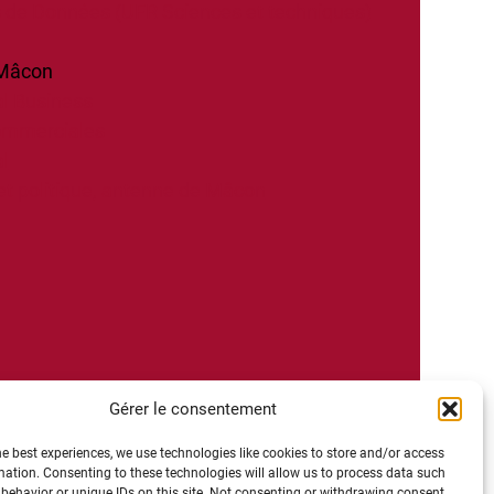
s de Données (UFR Sciences et techniques)
 Mâcon
l Business
ommerciales
l
et politique, antenne de Mâcon
Gérer le consentement
he best experiences, we use technologies like cookies to store and/or access
mation. Consenting to these technologies will allow us to process data such
behavior or unique IDs on this site. Not consenting or withdrawing consent,