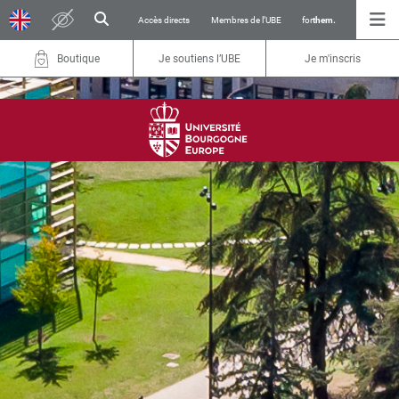
Accès directs
Membres de l’UBE
for
them.
Boutique
Je soutiens l’UBE
Je m'inscris