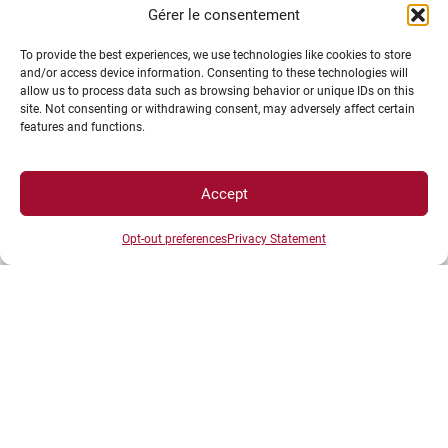
Gérer le consentement
To provide the best experiences, we use technologies like cookies to store
and/or access device information. Consenting to these technologies will
allow us to process data such as browsing behavior or unique IDs on this
site. Not consenting or withdrawing consent, may adversely affect certain
features and functions.
Accept
Opt-out preferences
Privacy Statement
UNIVERSITÉ BOURGOGNE EUROPE
Présidence et administration
Maison de l'université
Esplanade Erasme
BP 27877 - 21078 DIJON Cedex France
Tél : 03 80 39 50 00