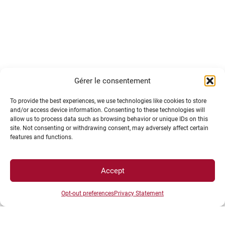
Pôle des
Relations internationales
de l’Université
Gérer le consentement
Bourgogne Europe
Service Mobilité
To provide the best experiences, we use technologies like cookies to store
and/or access device information. Consenting to these technologies will
allow us to process data such as browsing behavior or unique IDs on this
site. Not consenting or withdrawing consent, may adversely affect certain
features and functions.
Accept
Maison de l’université – bureau R24
Esplanade Erasme
Opt-out preferences
Privacy Statement
BP 27877 – 21078 Dijon Cedex
FRANCE