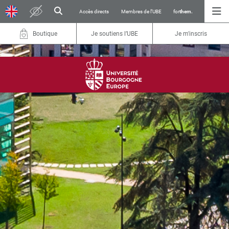
Accès directs
Membres de l’UBE
for
them.
Boutique
Je soutiens l’UBE
Je m'inscris