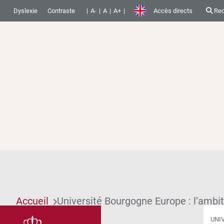
Dyslexie
Contraste
A-
A
A+
Accès directs
Rec
Accueil
Université Bourgogne Europe : l’ambi
UNI