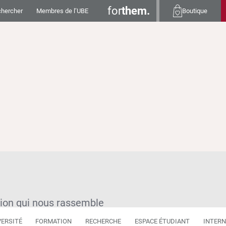
for
them.
hercher
Membres de l’UBE
Boutique
tion qui nous rassemble
VERSITÉ
FORMATION
RECHERCHE
ESPACE ÉTUDIANT
INTERN