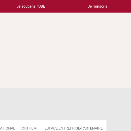
Je soutiens l’UBE
Je m'inscris
ATIONAL – FORTHEM
ESPACE ENTREPRISE-PARTENAIRE