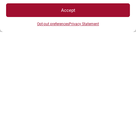
ESPACES
Accept
Opt-out preferences
Privacy Statement
Espace étudiant
Espace journaliste
Espace entreprise
ACCÈS DIRECTS
Intranet
ENT
Annuaire UBE