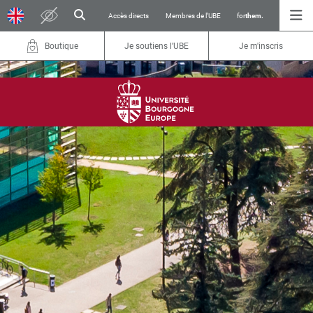
Accès directs
Membres de l’UBE
for
them.
Boutique
Je soutiens l’UBE
Je m'inscris