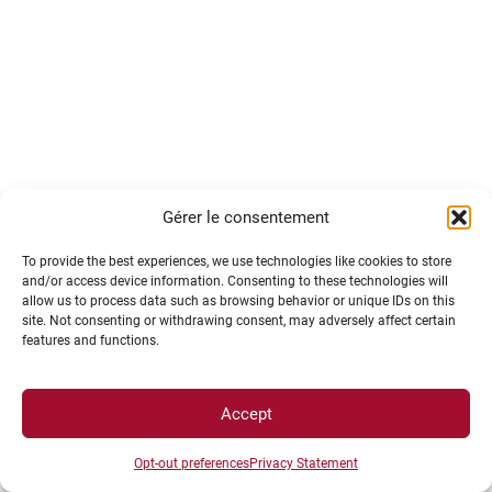
Gérer le consentement
To provide the best experiences, we use technologies like cookies to store
and/or access device information. Consenting to these technologies will
Accessibles à tous les laboratoires de l’université
allow us to process data such as browsing behavior or unique IDs on this
site. Not consenting or withdrawing consent, may adversely affect certain
ainsi qu’aux organismes publics ou privés,
features and functions.
nationaux ou internationaux, ces collections se
sont progressivement constituées depuis le début
Accept
du XIXe siècle grâce aux travaux de recherche et
pour les besoins de l’enseignement…
Opt-out preferences
Privacy Statement