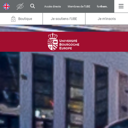
Accès directs
Membres de l’UBE
for
them.
Boutique
Je soutiens l’UBE
Je m'inscris