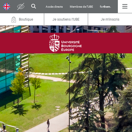
Accès directs
Membres de l’UBE
for
them.
Boutique
Je soutiens l’UBE
Je m'inscris