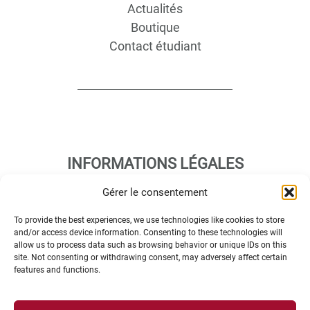
Actualités
Boutique
Contact étudiant
INFORMATIONS LÉGALES
Gérer le consentement
Plan d’accès des campus
To provide the best experiences, we use technologies like cookies to store
Mentions légales
and/or access device information. Consenting to these technologies will
allow us to process data such as browsing behavior or unique IDs on this
Données personnelles et gestion des cookies
site. Not consenting or withdrawing consent, may adversely affect certain
Gérer mes cookies
features and functions.
Politique de cookies
Politique de confidentialité