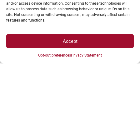
and/or access device information. Consenting to these technologies will
allow us to process data such as browsing behavior or unique IDs on this
INFORMATIONS LÉGALES
site. Not consenting or withdrawing consent, may adversely affect certain
features and functions.
Plan d’accès des campus
Accept
Mentions légales
Données personnelles et gestion des cookies
Opt-out preferences
Privacy Statement
Gérer mes cookies
Politique de cookies
Politique de confidentialité
Avertissement
Création agence MagicWeb