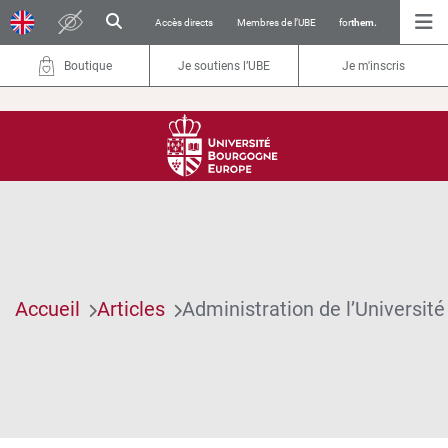
Accès directs
Membres de l’UBE
for
them.
Boutique
Je soutiens l’UBE
Je m'inscris
Accueil
Articles
Administration de l’Université