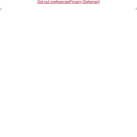
Opt-out preferences
Privacy Statement
Données personnelles et gestion des cookies
Gérer mes cookies
Politique de cookies
Politique de confidentialité
Avertissement
Création agence MagicWeb