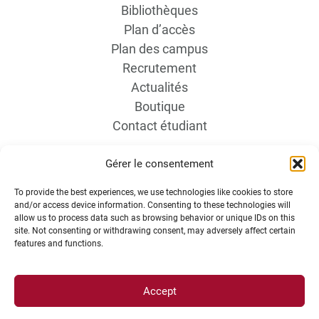
Bibliothèques
Plan d’accès
Plan des campus
Recrutement
Actualités
Boutique
Contact étudiant
Gérer le consentement
To provide the best experiences, we use technologies like cookies to store
and/or access device information. Consenting to these technologies will
allow us to process data such as browsing behavior or unique IDs on this
site. Not consenting or withdrawing consent, may adversely affect certain
INFORMATIONS LÉGALES
features and functions.
Accept
Plan d’accès des campus
Mentions légales