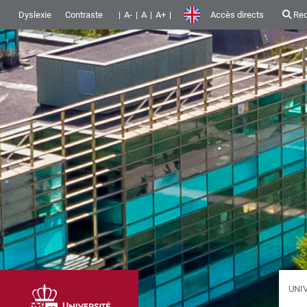
Dyslexie
Contraste
A-
A
A+
Accès directs
Rec
UNI