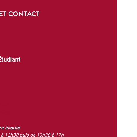
T CONTACT
Étudiant
9 80
blics+
re écoute
h à 12h30 puis de 13h30 à 17h