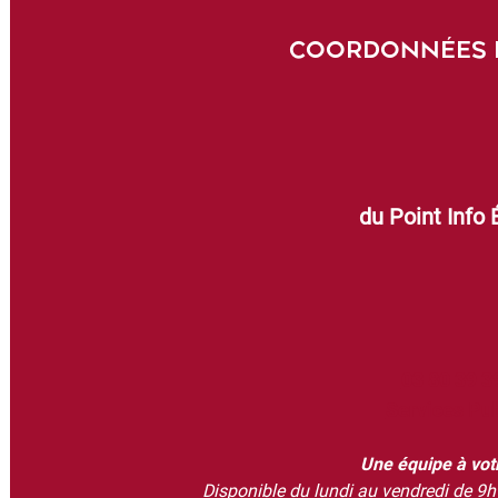
COORDONNÉES E
du Point Info 
03 80 39 3
Services Pu
Une équipe à vot
Disponible du lundi au vendredi de 9