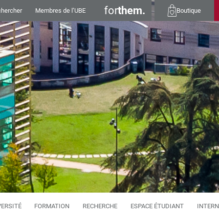
for
them.
hercher
Membres de l’UBE
Boutique
VERSITÉ
FORMATION
RECHERCHE
ESPACE ÉTUDIANT
INTERN