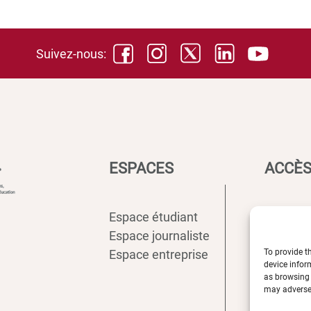
Suivez-nous:
ESPACES
ACCÈS
Espace étudiant
Intranet
Espace journaliste
ENT
To provide t
Espace entreprise
Annuair
device infor
Inscript
as browsing 
may adversel
Biblioth
Plan d’a