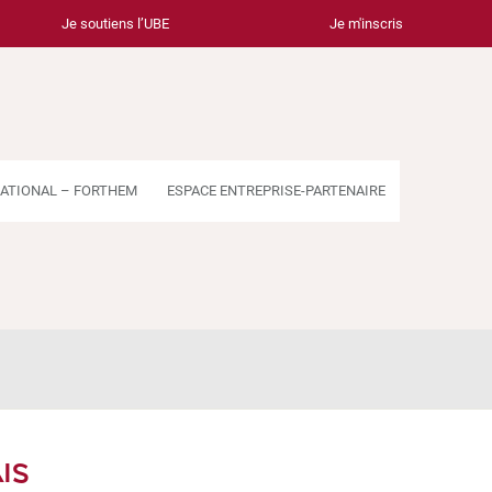
Je soutiens l’UBE
Je m'inscris
ATIONAL – FORTHEM
ESPACE ENTREPRISE-PARTENAIRE
IS