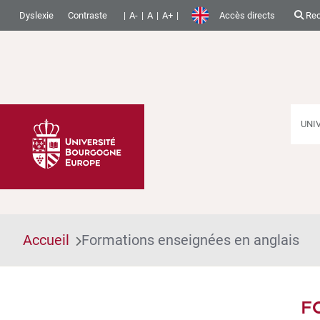
Dyslexie
Contraste
A-
A
A+
Accès directs
Rec
UNI
Accueil
Formations enseignées en anglais
F