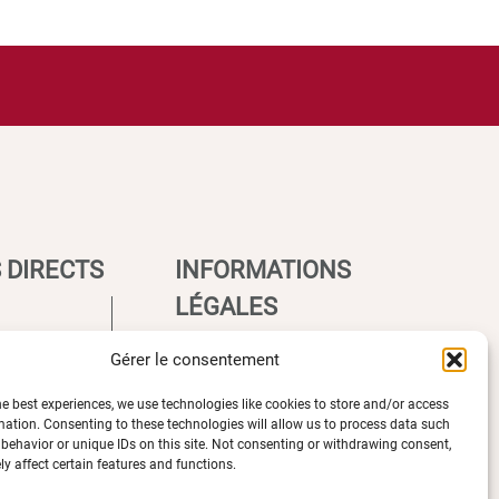
 DIRECTS
INFORMATIONS
LÉGALES
Gérer le consentement
Plan d’accès des campus
he best experiences, we use technologies like cookies to store and/or access
e UBE
Mentions légales
mation. Consenting to these technologies will allow us to process data such
ions
Données personnelles et
behavior or unique IDs on this site. Not consenting or withdrawing consent,
y affect certain features and functions.
èques
gestion des cookies
ccès