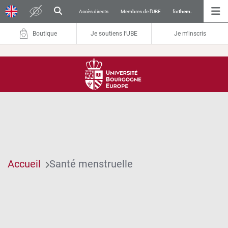
Accès directs
Membres de l’UBE
for
them.
Boutique
Je soutiens l’UBE
Je m'inscris
Accueil
Santé menstruelle