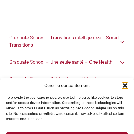
Graduate School – Transitions intelligentes – Smart
Transitions
Graduate School – Une seule santé – One Health
Graduate School – Patrimoine matériel et
Gérer le consentement
immatériel – Tangible and Intangible Cultural
Heritage
To provide the best experiences, we use technologies like cookies to store
and/or access device information. Consenting to these technologies will
allow us to process data such as browsing behavior or unique IDs on this
Graduate School – Créer les connaissances pour
site. Not consenting or withdrawing consent, may adversely affect certain
innover demain – Create knowledge for future
features and functions.
innovation