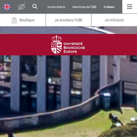
Accès directs
Membres de l’UBE
for
them.
Boutique
Je soutiens l’UBE
Je m'inscris