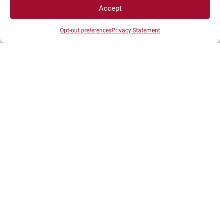
Accept
Opt-out preferences
Privacy Statement
L’Université Bourgogne Europe partage également
des Graduate School avec l’Université Marie &
Louis Pasteur,
vous retrouverez la liste ici
.