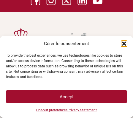
Gérer le consentement
To provide the best experiences, we use technologies like cookies to store
and/or access device information. Consenting to these technologies will
allow us to process data such as browsing behavior or unique IDs on this
site. Not consenting or withdrawing consent, may adversely affect certain
UNIVERSITÉ BOURGOGNE EUROPE
features and functions.
Présidence et administration
Maison de l'université
Accept
Esplanade Erasme
BP 27877 - 21078 DIJON Cedex France
Opt-out preferences
Privacy Statement
Tél : 03 80 39 50 00