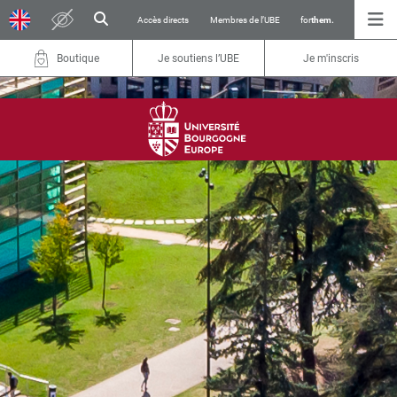
Accès directs
Membres de l’UBE
for
them.
Boutique
Je soutiens l’UBE
Je m'inscris