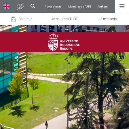
Accès directs
Membres de l’UBE
for
them.
Boutique
Je soutiens l’UBE
Je m'inscris