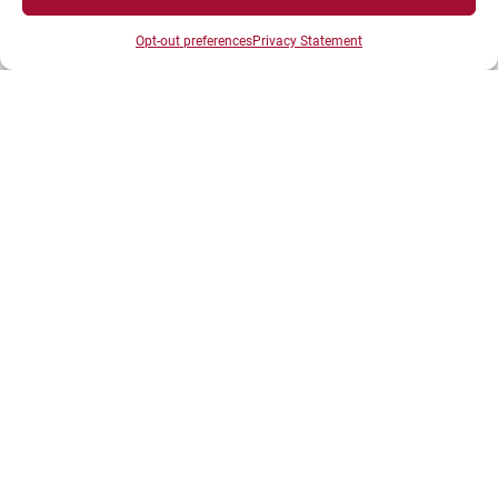
Esplanade Erasme
Opt-out preferences
Privacy Statement
BP 27877 - 21078 DIJON Cedex France
Tél : 03 80 39 50 00
ESPACES
Espace étudiant
Espace journaliste
Espace entreprise