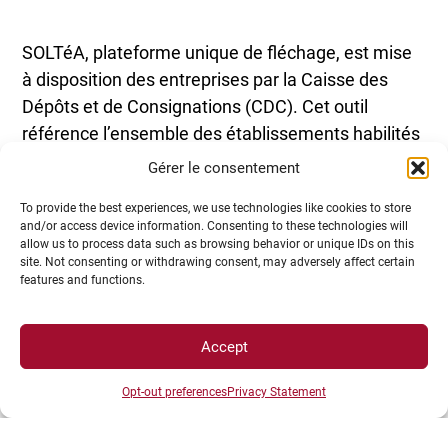
SOLTéA, plateforme unique de fléchage, est mise
à disposition des entreprises par la Caisse des
Dépôts et de Consignations (CDC). Cet outil
référence l’ensemble des établissements habilités
à percevoir le solde de la taxe d’apprentissage et
Gérer le consentement
permet à l’entreprise de désigner le ou les
To provide the best experiences, we use technologies like cookies to store
établissement(s) au(x)quel(s) elle souhaite
and/or access device information. Consenting to these technologies will
attribuer son versement.
allow us to process data such as browsing behavior or unique IDs on this
site. Not consenting or withdrawing consent, may adversely affect certain
features and functions.
Accept
Opt-out preferences
Privacy Statement
Autre nouveauté : ce sont désormais les URSSAF
et les MSA qui collectent directement le solde de