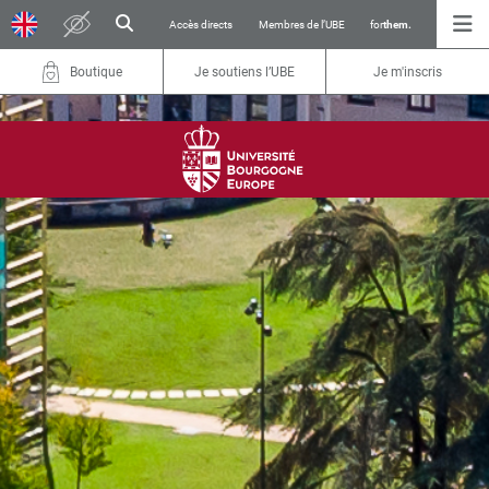
Accès directs
Membres de l’UBE
for
them.
Boutique
Je soutiens l’UBE
Je m'inscris