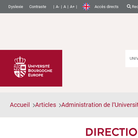
Dyslexie
Contraste
A-
A
A+
Accès directs
Rec
UNI
Accueil
Articles
Administration de l’Universi
DIRECTIO