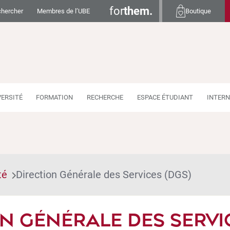
for
them.
hercher
Membres de l’UBE
Boutique
VERSITÉ
FORMATION
RECHERCHE
ESPACE ÉTUDIANT
INTERN
té
Direction Générale des Services (DGS)
N GÉNÉRALE DES SERVI