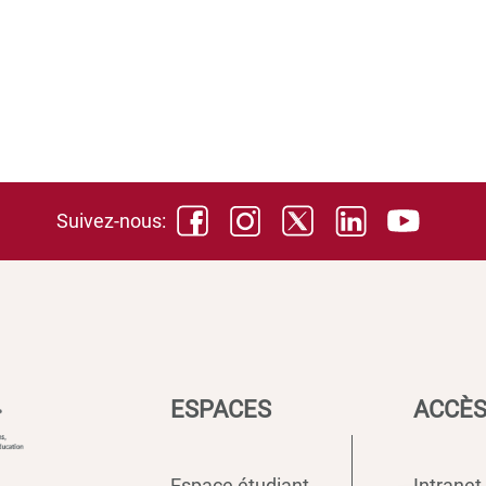
Suivez-nous:
ESPACES
ACCÈS
Espace étudiant
Intranet