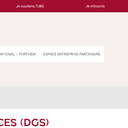
Je soutiens l’UBE
Je m'inscris
ATIONAL – FORTHEM
ESPACE ENTREPRISE-PARTENAIRE
CES (DGS)