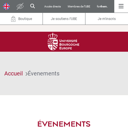
Accès directs
Membres de l’UBE
for
them.
Boutique
Je soutiens l’UBE
Je m'inscris
Accueil
Évenements
ÉVENEMENTS