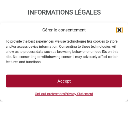
INFORMATIONS LÉGALES
Gérer le consentement
Plan d’accès des campus
Mentions légales
To provide the best experiences, we use technologies like cookies to store
and/or access device information. Consenting to these technologies will
Données personnelles et gestion des cookies
allow us to process data such as browsing behavior or unique IDs on this
Gérer mes cookies
site. Not consenting or withdrawing consent, may adversely affect certain
features and functions.
Politique de cookies
Politique de confidentialité
Avertissement
Accept
Création agence MagicWeb
Opt-out preferences
Privacy Statement