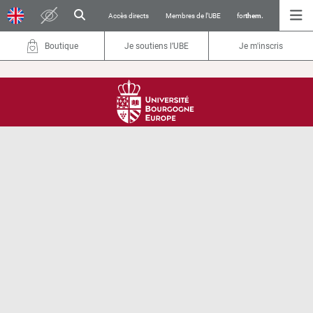
Accès directs
Membres de l’UBE
for
them.
Boutique
Je soutiens l’UBE
Je m'inscris