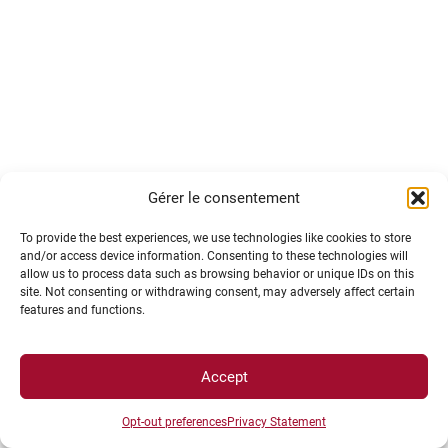
Tu pourras aussi rencontrer des
associations
Gérer le consentement
engagées
comme la
Banque alimentaire, la Croix-
Rouge, le Secours populaire, France Bénévolat,
To provide the best experiences, we use technologies like cookies to store
and/or access device information. Consenting to these technologies will
Harmonie Mutuelle, MGEN, CPAM, Léo Phénix,
allow us to process data such as browsing behavior or unique IDs on this
Enedis
et bien d’autres, toutes là pour t’informer et
site. Not consenting or withdrawing consent, may adversely affect certain
features and functions.
te proposer des solutions concrètes.
Accept
Opt-out preferences
Privacy Statement