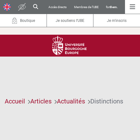
Accès directs
Membres de l’UBE
for
them.
Boutique
Je soutiens l’UBE
Je m'inscris
Accueil
Articles
Actualités
Distinctions