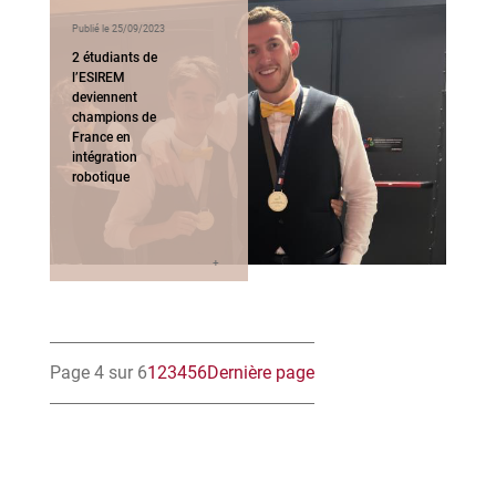
Publié le 25/09/2023
2 étudiants de
l’ESIREM
deviennent
champions de
France en
intégration
robotique
Page 4 sur 6
1
2
3
4
5
6
Dernière page