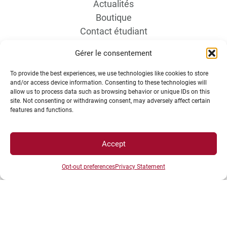
Actualités
Boutique
Contact étudiant
Gérer le consentement
To provide the best experiences, we use technologies like cookies to store
and/or access device information. Consenting to these technologies will
allow us to process data such as browsing behavior or unique IDs on this
site. Not consenting or withdrawing consent, may adversely affect certain
features and functions.
INFORMATIONS LÉGALES
Accept
Plan d’accès des campus
Mentions légales
Opt-out preferences
Privacy Statement
Données personnelles et gestion des cookies
Gérer mes cookies
Politique de cookies
Politique de confidentialité