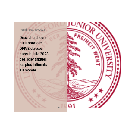
Publié le 09/10/2023
Deux chercheurs
du laboratoire
DRIVE classés
dans la liste 2023
des scientifiques
les plus influents
au monde