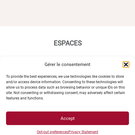
ESPACES
Espace étudiant
Gérer le consentement
Espace journaliste
To provide the best experiences, we use technologies like cookies to store
Espace entreprise
and/or access device information. Consenting to these technologies will
allow us to process data such as browsing behavior or unique IDs on this
site. Not consenting or withdrawing consent, may adversely affect certain
features and functions.
Accept
ACCÈS DIRECTS
Opt-out preferences
Privacy Statement