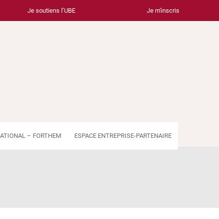
Je soutiens l’UBE
Je m'inscris
ATIONAL – FORTHEM
ESPACE ENTREPRISE-PARTENAIRE