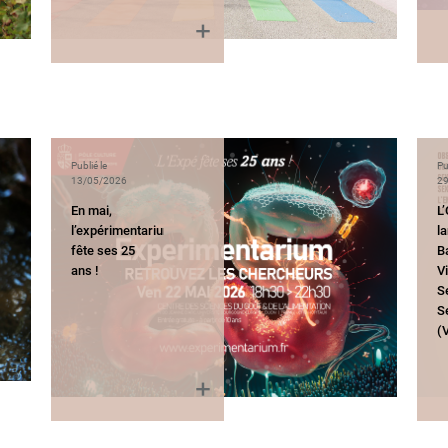
Publié le
Pu
13/05/2026
29
En mai,
L
l’expérimentarium
l
fête ses 25
B
ans !
V
S
S
(