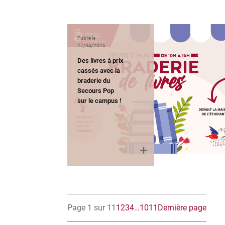
Publié le
27/04/2026
Des livres à prix
cassés avec la
braderie du
Secours Pop
sur le campus !
Page 1 sur 11
1
2
3
4
…
10
11
Dernière page