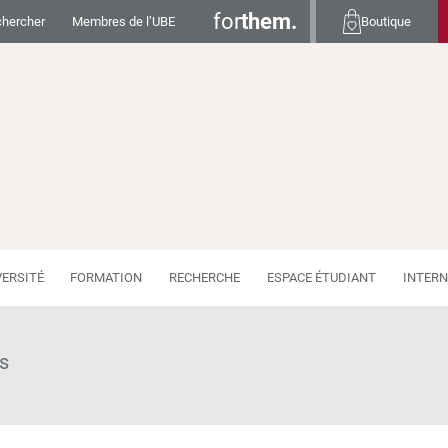
for
them.
hercher
Membres de l’UBE
Boutique
VERSITÉ
FORMATION
RECHERCHE
ESPACE ÉTUDIANT
INTERN
s