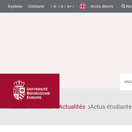
Dyslexie
Contraste
A-
A
A+
Accès directs
Rec
UNI
Accueil
Articles
Actualités
Actus étudiante