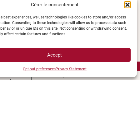
Gérer le consentement
LÉGALES
he best experiences, we use technologies like cookies to store and/or access
mation. Consenting to these technologies will allow us to process data such
behavior or unique IDs on this site. Not consenting or withdrawing consent,
Plan d’accès des campus
y affect certain features and functions.
e UBE
Mentions légales
ions
Données personnelles et
Accept
èques
gestion des cookies
ccès
Gérer mes cookies
Opt-out preferences
Privacy Statement
s campus
Politique de cookies
ment
Politique de confidentialité
és
Avertissement
e
Création agence MagicWeb
étudiant