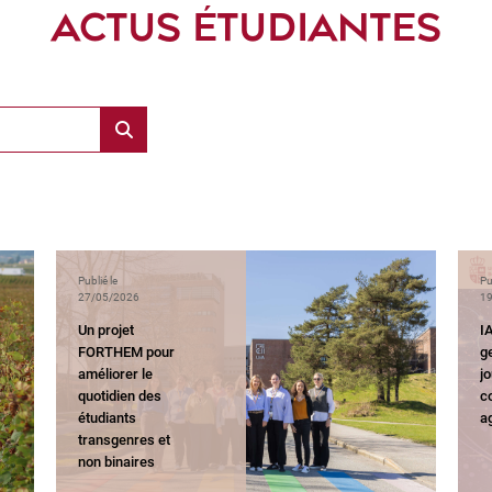
ACTUS ÉTUDIANTES
Publié le
Pu
27/05/2026
19
Un projet
IA
FORTHEM pour
ge
améliorer le
j
quotidien des
c
étudiants
ag
transgenres et
non binaires