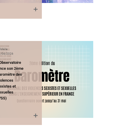
blié le
/04/2026
’Observatoire
ance son 2ème
aromètre des
iolences
existes et
exuelles
VSS)