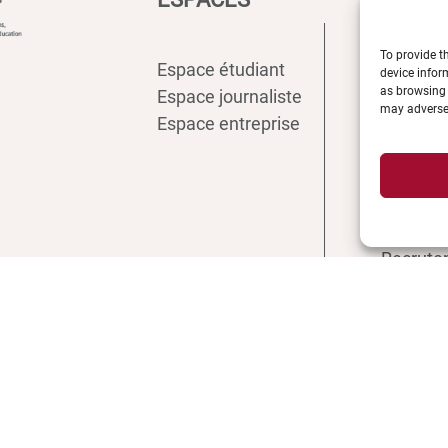
To provide t
Espace étudiant
Intranet
device infor
as browsing 
Espace journaliste
ENT
may adversel
Espace entreprise
Annuair
Inscript
Biblioth
Plan d’a
Plan de
Recrute
Actualit
Boutiqu
Contact 