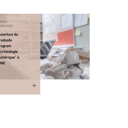
blié le
/04/2026
uverture du
raduate
rogram
Archéologie
umérique” à
’UBE