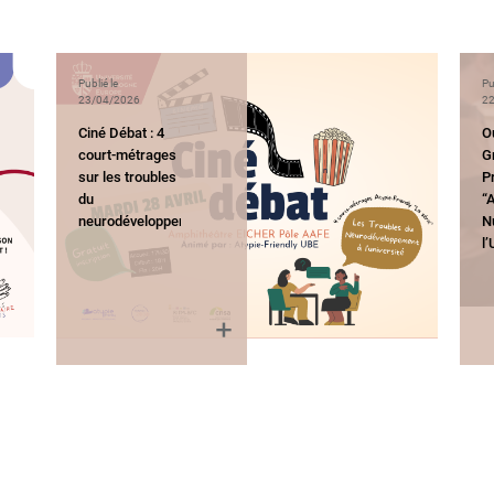
Publié le
Pu
23/04/2026
22
Ciné Débat : 4
O
court-métrages
G
sur les troubles
P
du
“
neurodéveloppement
N
l