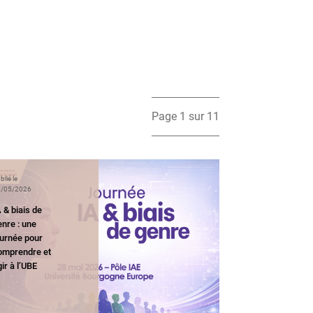
Page 1 sur 11
blié le
/05/2026
 & biais de
nre : une
ournée pour
omprendre et
ir à l’UBE