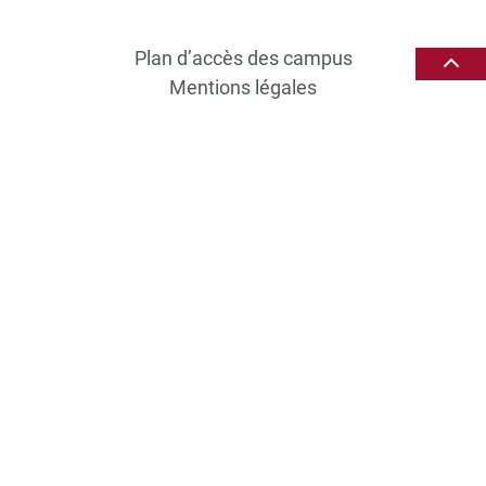
Plan d’accès des campus
Mentions légales
Données personnelles et gestion des cookies
Gérer mes cookies
Politique de cookies
Politique de confidentialité
Avertissement
Création agence MagicWeb