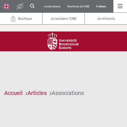
Accès directs
Membres de l’UBE
for
them.
Boutique
Je soutiens l’UBE
Je m'inscris
Accueil
Articles
Associations