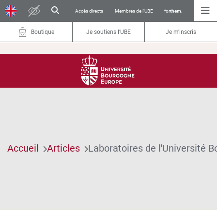
Accès directs
Membres de l’UBE
for
them.
Boutique
Je soutiens l’UBE
Je m'inscris
Accueil
Articles
Laboratoires de l'Université 