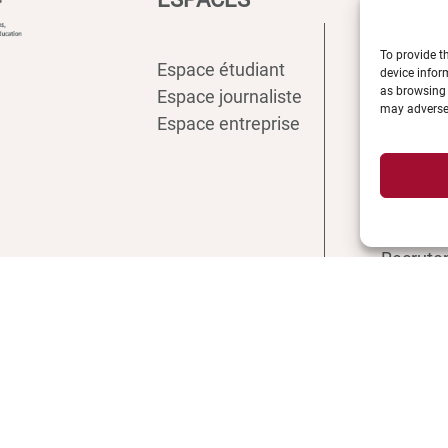
To provide t
Espace étudiant
Intranet
device infor
as browsing 
Espace journaliste
ENT
may adversel
Espace entreprise
Annuair
Inscript
Biblioth
Plan d’a
Plan de
Recrute
Actualit
Boutiqu
Contact 