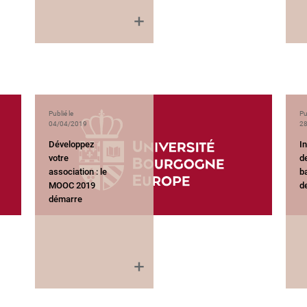
Publié le
Pu
04/04/2019
28
Développez
I
votre
d
association : le
b
MOOC 2019
de
démarre