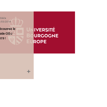
blié le
/03/2019
écouvrez le
uide CIDJ
19 !