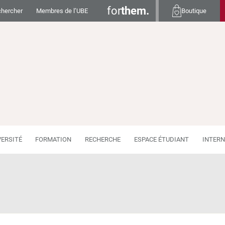
for
them.
hercher
Membres de l’UBE
Boutique
VERSITÉ
FORMATION
RECHERCHE
ESPACE ÉTUDIANT
INTERN