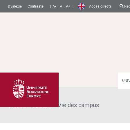
Dyslexie
Contraste
A-
A
A+
Accès directs
Rec
UNI
Accueil
Articles
Vie des campus