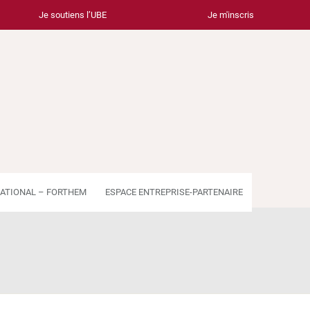
Je soutiens l’UBE
Je m'inscris
ATIONAL – FORTHEM
ESPACE ENTREPRISE-PARTENAIRE