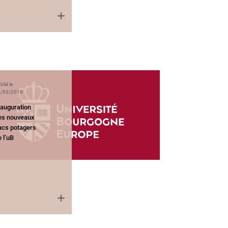
blié le
/03/2019
nauguration
es nouveaux
acs potagers
 l’uB