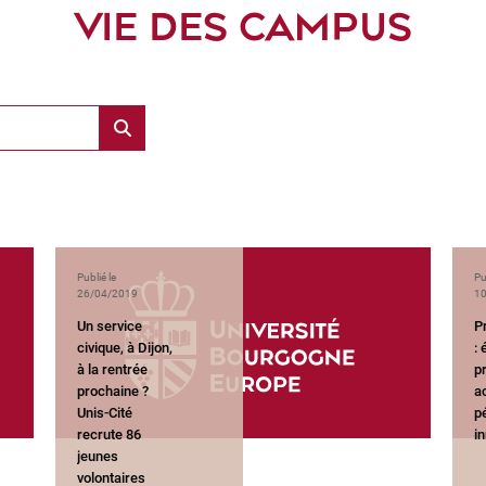
VIE DES CAMPUS
Publié le
Pu
26/04/2019
10
Un service
P
civique, à Dijon,
: 
à la rentrée
p
prochaine ?
a
Unis-Cité
p
recrute 86
in
jeunes
volontaires