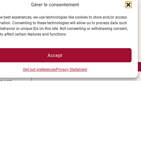
Gérer le consentement
LÉGALES
he best experiences, we use technologies like cookies to store and/or access
mation. Consenting to these technologies will allow us to process data such
behavior or unique IDs on this site. Not consenting or withdrawing consent,
Plan d’accès des campus
y affect certain features and functions.
e UBE
Mentions légales
ions
Données personnelles et
Accept
èques
gestion des cookies
ccès
Gérer mes cookies
Opt-out preferences
Privacy Statement
s campus
Politique de cookies
ment
Politique de confidentialité
és
Avertissement
e
Création agence MagicWeb
étudiant