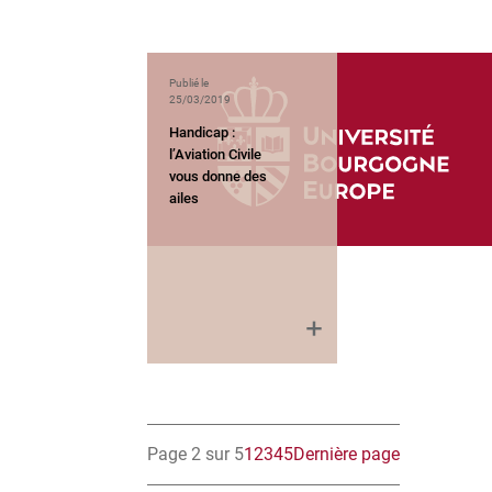
Publié le
25/03/2019
Handicap :
l’Aviation Civile
vous donne des
ailes
Page 2 sur 5
1
2
3
4
5
Dernière page