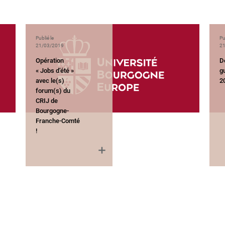
Publié le
Pu
21/03/2019
21
Opération
D
« Jobs d’été »
g
avec le(s)
20
forum(s) du
CRIJ de
Bourgogne-
Franche-Comté
!