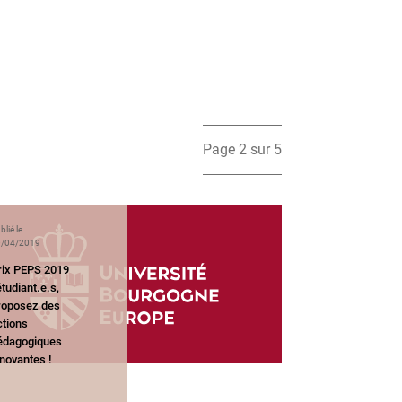
Page 2 sur 5
blié le
/04/2019
rix PEPS 2019
étudiant.e.s,
roposez des
ctions
édagogiques
novantes !