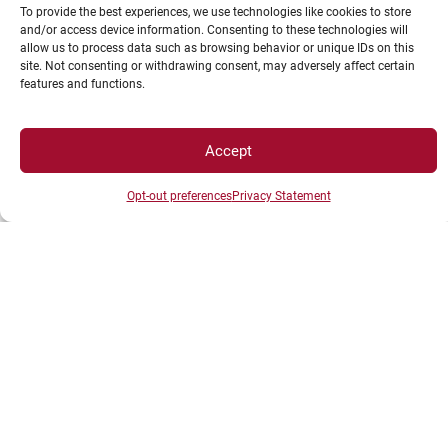
To provide the best experiences, we use technologies like cookies to store
and/or access device information. Consenting to these technologies will
allow us to process data such as browsing behavior or unique IDs on this
site. Not consenting or withdrawing consent, may adversely affect certain
features and functions.
Enfin, le président a conclu son discours en
Accept
revenant sur les actions menées tout au long de
Opt-out preferences
Privacy Statement
l’année en matière de développement durable. De
la labellisation ÉcoJardin à la mise en place du
schéma directeur DDRSE, l’UBE poursuit ses
investissements indispensables au service de ses
missions, parmi lesquels la rénovation énergétique
de ses bâtiments, l’agrandissement de La Petite
Crèche, ou l’achèvement du développement du
Data Center.