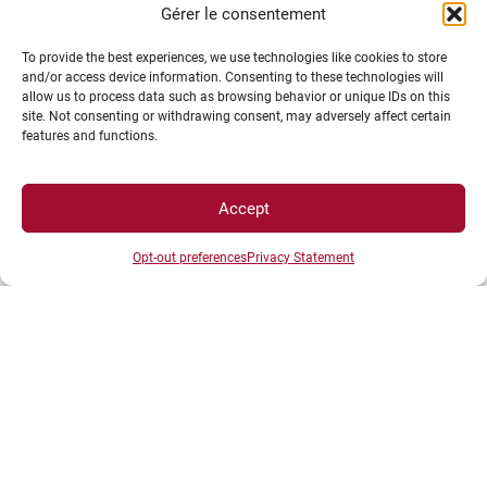
de conflit avec la plateforme de votre université
Gérer le consentement
d’origine. Sous « Cours/Programme », sélectionnez
To provide the best experiences, we use technologies like cookies to store
votre université d’origine.
and/or access device information. Consenting to these technologies will
allow us to process data such as browsing behavior or unique IDs on this
site. Not consenting or withdrawing consent, may adversely affect certain
features and functions.
Accept
Opt-out preferences
Privacy Statement
2 –
Postulez au cours
de votre choix via les liens
ci-dessus. Chaque cours a une date limite
d’inscription différente – vous recevrez une
confirmation après l’inscription à partir d’environ
une semaine avant le cours.