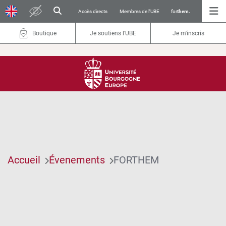
Accès directs
Membres de l’UBE
for
them.
Boutique
Je soutiens l’UBE
Je m'inscris
Accueil
Évenements
FORTHEM