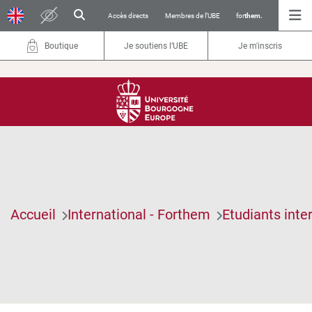
Accès directs
Membres de l’UBE
for
them.
Boutique
Je soutiens l’UBE
Je m'inscris
Accueil
International - Forthem
Etudiants inte