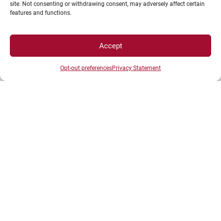
site. Not consenting or withdrawing consent, may adversely affect certain
features and functions.
UNIVERSITÉ BOURGOGNE EUROPE
Présidence et administration
Maison de l'université
Accept
Esplanade Erasme
Opt-out preferences
Privacy Statement
BP 27877 - 21078 DIJON Cedex France
Tél : 03 80 39 50 00
ESPACES