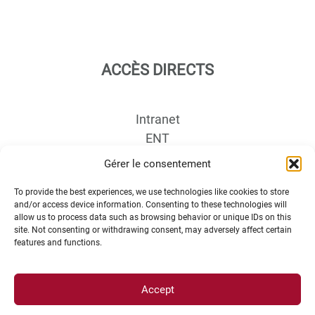
ACCÈS DIRECTS
Intranet
ENT
Annuaire UBE
Gérer le consentement
Inscriptions
To provide the best experiences, we use technologies like cookies to store
Bibliothèques
and/or access device information. Consenting to these technologies will
Plan d’accès
allow us to process data such as browsing behavior or unique IDs on this
site. Not consenting or withdrawing consent, may adversely affect certain
Plan des campus
features and functions.
Recrutement
Actualités
Boutique
Accept
Contact étudiant