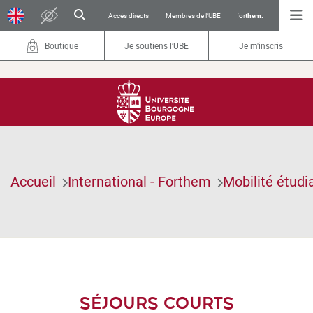
Accès directs
Membres de l’UBE
for
them.
Boutique
Je soutiens l’UBE
Je m'inscris
Accueil
International - Forthem
Mobilité étudi
SÉJOURS COURTS