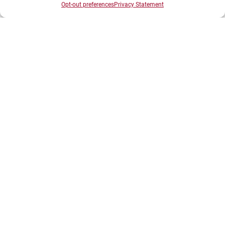
Opt-out preferences
Privacy Statement
INFORMATIONS LÉGALES
Plan d’accès des campus
Mentions légales
Données personnelles et gestion des cookies
Gérer mes cookies
Politique de cookies
Politique de confidentialité
Avertissement
Création agence MagicWeb