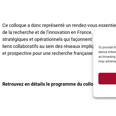
Ce colloque a donc représenté un rendez-vous essentiel
de la recherche et de l’innovation en France. Il a permi
stratégiques et opérationnels qui façonnent l’avenir de
liens collaboratifs au sein des réseaux impliqués, en p
To provide t
device infor
et prospective pour une recherche française dynamique à
as browsing 
may adversel
Retrouvez en détails le programme du colloque :
https