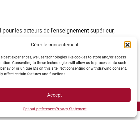
 pour les acteurs de l’enseignement supérieur,
s d’explorer de manière approfondie les enjeux
Gérer le consentement
 ces domaines. Ces discussions ont renforcé les
osant les fondations d’une approche plus intégrée
he best experiences, we use technologies like cookies to store and/or access
mation. Consenting to these technologies will allow us to process data such
 l’échelle internationale.
behavior or unique IDs on this site. Not consenting or withdrawing consent,
y affect certain features and functions.
Accept
://vpr3sup2025.sciencesconf.org/?lang=fr
Opt-out preferences
Privacy Statement