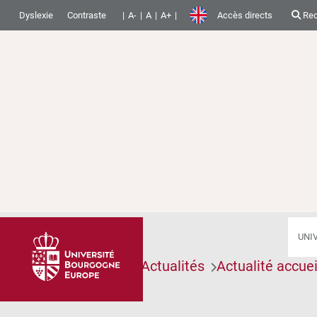
Dyslexie
Contraste
A-
A
A+
Accès directs
Rec
UNI
Accueil
Articles
Actualités
Actualité accuei