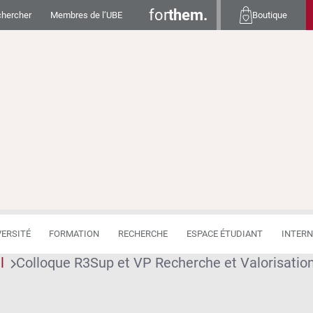
for
them.
hercher
Membres de l’UBE
Boutique
VERSITÉ
FORMATION
RECHERCHE
ESPACE ÉTUDIANT
INTERN
l
Colloque R3Sup et VP Recherche et Valorisation