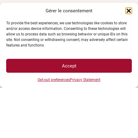
Gérer le consentement
To provide the best experiences, we use technologies like cookies to store
and/or access device information. Consenting to these technologies will
allow us to process data such as browsing behavior or unique IDs on this
ESPACES
site. Not consenting or withdrawing consent, may adversely affect certain
features and functions.
Espace étudiant
Accept
Espace journaliste
Espace entreprise
Opt-out preferences
Privacy Statement
ACCÈS DIRECTS